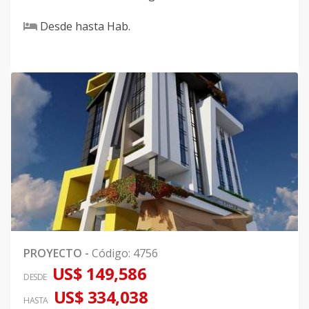
Desde
hasta
Hab.
PROYECTO
-
Código
:
4756
US$ 149,586
DESDE
US$ 334,038
HASTA