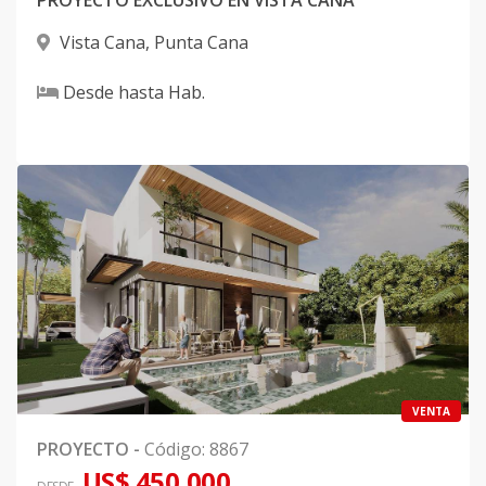
PROYECTO EXCLUSIVO EN VISTA CANA
Vista Cana
,
Punta Cana
Desde
hasta
Hab.
VENTA
PROYECTO
-
Código
:
8867
US$ 450,000