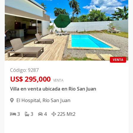
VENTA
Código
:
9287
US$ 295,000
VENTA
Villa en venta ubicada en Rio San Juan
El Hospital
,
Río San Juan
3
3
4
225
Mt2