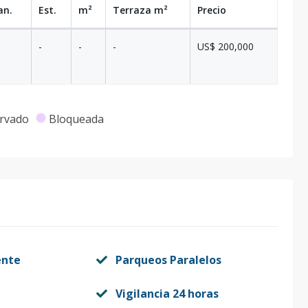
an.
Est.
m²
Terraza
m²
Precio
-
-
-
US$ 200,000
rvado
Bloqueada
ente
Parqueos Paralelos
Vigilancia 24 horas