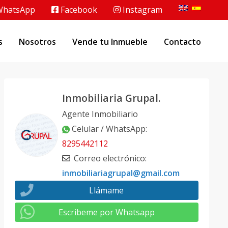
hatsApp
Facebook
Instagram
s
Nosotros
Vende tu Inmueble
Contacto
Inmobiliaria Grupal.
Agente Inmobiliario
Celular / WhatsApp
:
8295442112
Correo electrónico
:
inmobiliariagrupal@gmail.com
Llámame
Escribeme por Whatsapp