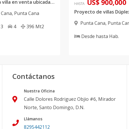
US$ 900,000
Moderna villa en venta ubicada en Punta Cana
HASTA
 Cana
,
Punta Cana
Punta Cana
,
Punta Ca
3
4
396
Mt2
Desde
hasta
Hab.
Contáctanos
Nuestra Oficina
Calle Dolores Rodriguez Objio #6, Mirador
Norte, Santo Domingo, D.N.
Llámanos
8295442112