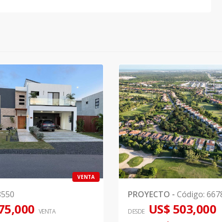
VENTA
8550
PROYECTO
-
Código
:
667
75,000
US$ 503,000
VENTA
DESDE