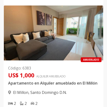
AMUEBLADO
Código
:
6383
US$ 1,000
ALQUILER
AMUEBLADO
Apartamento en Alquiler amueblado en El Millón
El Millon
,
Santo Domingo D.N.
2
2
2