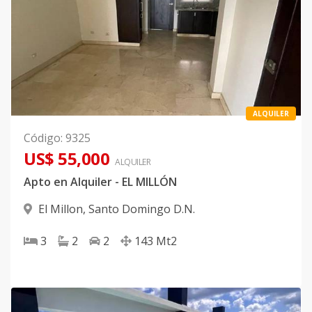
ALQUILER
Código
:
9325
US$ 55,000
ALQUILER
Apto en Alquiler - EL MILLÓN
El Millon
,
Santo Domingo D.N.
3
2
2
143
Mt2