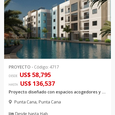
PROYECTO
-
Código
:
4717
US$ 58,795
DESDE
US$ 136,537
HASTA
Proyecto diseñado con espacios acogedores y áreas atractivas
Punta Cana
,
Punta Cana
Desde
hasta
Hab.