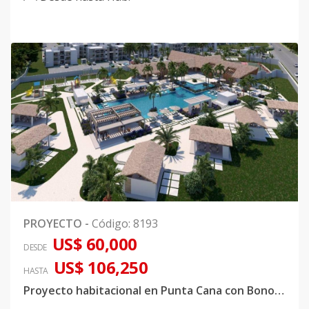
PROYECTO
-
Código
:
8193
US$ 60,000
DESDE
US$ 106,250
HASTA
Proyecto habitacional en Punta Cana con Bono Vivienda