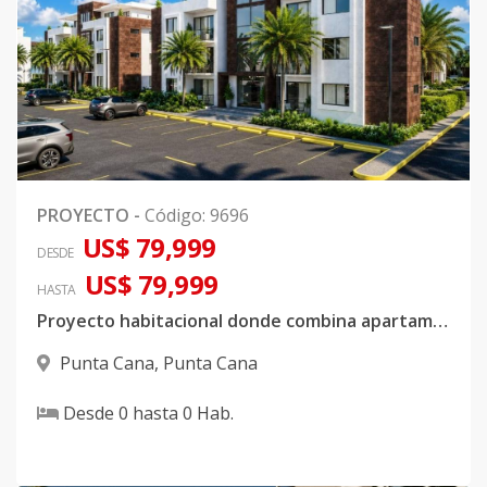
PROYECTO
-
Código
:
9696
US$ 79,999
DESDE
US$ 79,999
HASTA
Proyecto habitacional donde combina apartamento con Villas independientes
Punta Cana
,
Punta Cana
Desde
0
hasta
0
Hab.