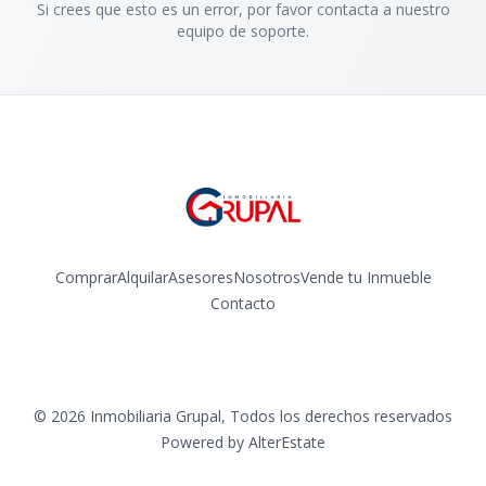
Si crees que esto es un error, por favor contacta a nuestro
equipo de soporte.
Comprar
Alquilar
Asesores
Nosotros
Vende tu Inmueble
Contacto
Facebook
Instagram
©
2026
Inmobiliaria Grupal
,
Todos los derechos reservados
Powered by
AlterEstate