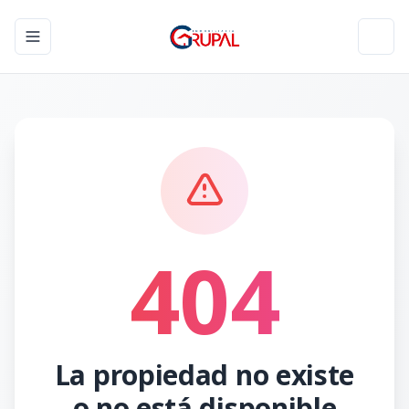
Toggle navigation menu
Toggl
404
La propiedad no existe
o no está disponible