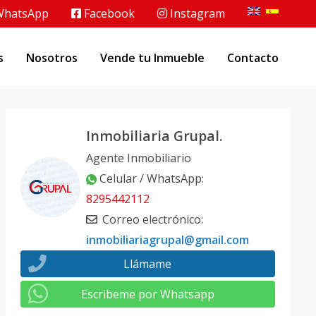
hatsApp
Facebook
Instagram
s
Nosotros
Vende tu Inmueble
Contacto
Inmobiliaria Grupal.
Agente Inmobiliario
Celular / WhatsApp
:
8295442112
Correo electrónico
:
inmobiliariagrupal@gmail.com
Llámame
Escribeme por Whatsapp