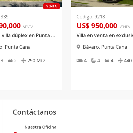
VENTA
8339
Código
:
9218
90,000
US$ 950,000
VENTA
VENTA
Exclusiva villa dúplex en Punta Cana
o
,
Punta Cana
Bávaro
,
Punta Cana
3
2
290
Mt2
4
4
4
440
Contáctanos
Nuestra Oficina