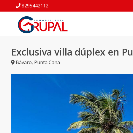
8295442112
Exclusiva villa dúplex en P
Bávaro
,
Punta Cana