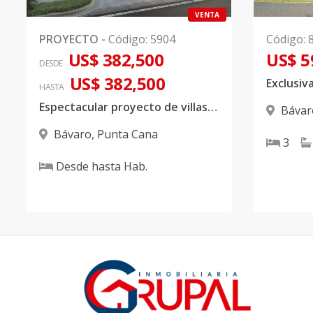
VENTA
PROYECTO
-
Código
:
5904
Código
:
US$ 382,500
US$ 5
DESDE
US$ 382,500
HASTA
Espectacular proyecto de villas ubicado en Bavaro, Punta Cana
Bávar
Bávaro
,
Punta Cana
3
Desde
hasta
Hab.