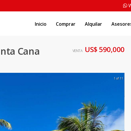
W
Inicio
Comprar
Alquilar
Asesore
US$ 590,000
unta Cana
VENTA
1 of 11