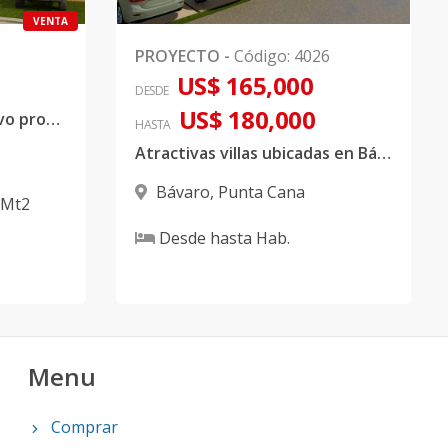
VENTA
PROYECTO
-
Código
:
4026
US$ 165,000
DESDE
US$ 180,000
Villa en venta en exclusivo proyecto de Bávaro, Punta Cana
HASTA
Atractivas villas ubicadas en Bávaro
Bávaro
,
Punta Cana
Mt2
Desde
hasta
Hab.
Menu
Comprar