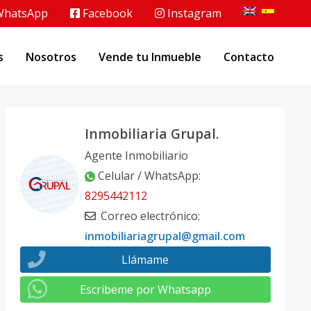
hatsApp
Facebook
Instagram
s
Nosotros
Vende tu Inmueble
Contacto
Inmobiliaria Grupal.
Agente Inmobiliario
Celular / WhatsApp
:
8295442112
Correo electrónico
:
inmobiliariagrupal@gmail.com
Llámame
Escribeme por Whatsapp