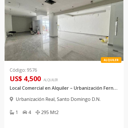
ALQUILER
Código
:
9576
US$ 4,500
ALQUILER
Local Comercial en Alquiler – Urbanización Fernández
Urbanización Real
,
Santo Domingo D.N.
1
4
295
Mt2