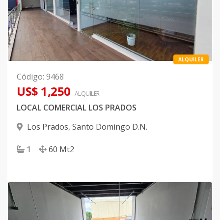
ALQUILER
Código
:
9468
US$ 1,250
ALQUILER
LOCAL COMERCIAL LOS PRADOS
Los Prados
,
Santo Domingo D.N.
1
60
Mt2