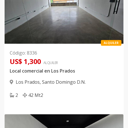
ALQUILER
Código
:
8336
US$ 1,300
ALQUILER
Local comercial en Los Prados
Los Prados
,
Santo Domingo D.N.
2
42
Mt2