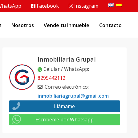
hatsApp
Facebook
Instagram
s
Nosotros
Vende tu Inmueble
Contacto
Inmobiliaria Grupal
Celular / WhatsApp
:
8295442112
Correo electrónico
:
inmobiliariagrupal@gmail.com
Llámame
Escribeme por Whatsapp