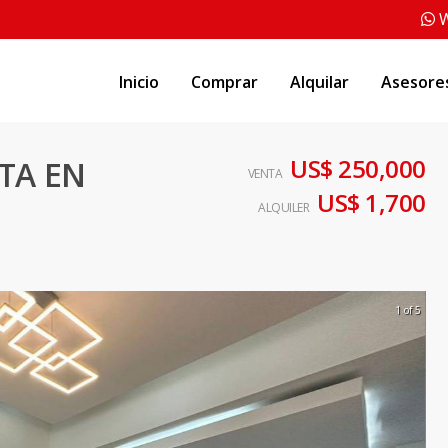
W
Inicio
Comprar
Alquilar
Asesore
US$ 250,000
TA EN
VENTA
US$ 1,700
ALQUILER
1 of 5