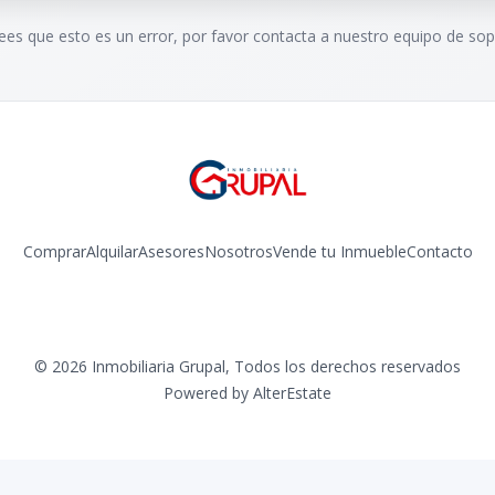
rees que esto es un error, por favor contacta a nuestro equipo de sop
Comprar
Alquilar
Asesores
Nosotros
Vende tu Inmueble
Contacto
Facebook
Instagram
©
2026
Inmobiliaria Grupal
,
Todos los derechos reservados
Powered by
AlterEstate