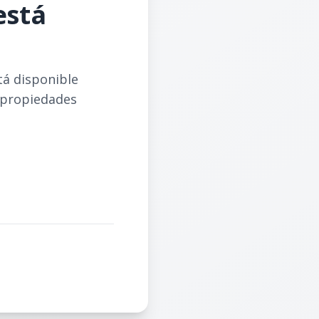
está
tá disponible
 propiedades