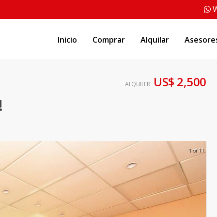
W
Inicio
Comprar
Alquilar
Asesore
US$ 2,500
ALQUILER
!
1 of 11