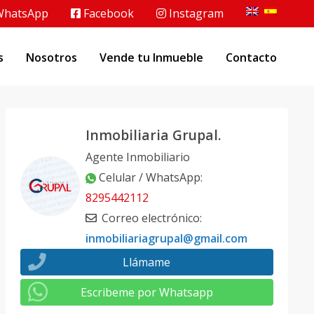
hatsApp
Facebook
Instagram
s
Nosotros
Vende tu Inmueble
Contacto
Inmobiliaria Grupal.
Agente Inmobiliario
Celular / WhatsApp
:
8295442112
Correo electrónico
:
inmobiliariagrupal@gmail.com
Llámame
Escribeme por Whatsapp