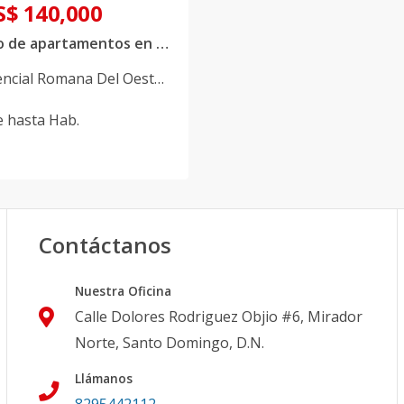
S$ 140,000
Proyecto de apartamentos en venta ubicado en La Romana
encial Romana Del Oeste
,
na
e
hasta
Hab.
Contáctanos
Nuestra Oficina
Calle Dolores Rodriguez Objio #6, Mirador
Norte, Santo Domingo, D.N.
Llámanos