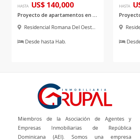
US$ 140,000
U
HASTA
HASTA
Proyecto de apartamentos en venta ubicado en La Romana
Residencial Romana Del Oeste
,
Resid
La Romana
La Roma
Desde
hasta
Hab.
Desd
Miembros de la Asociación de Agentes y
Empresas Inmobiliarias de República
Dominicana (AEI). Somos una empresa