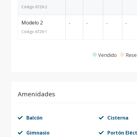
Código
6729
-2
Modelo 2
-
-
-
-
Código
6729
-1
Vendido
Rese
Amenidades
Balcón
Cisterna
Gimnasio
Portón Eléct