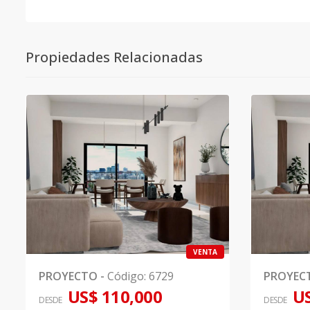
Propiedades Relacionadas
VENTA
PROYECTO
-
Código
:
6729
PROYEC
US$ 110,000
US
DESDE
DESDE