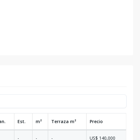
an.
Est.
m²
Terraza
m²
Precio
-
-
-
US$ 140,000