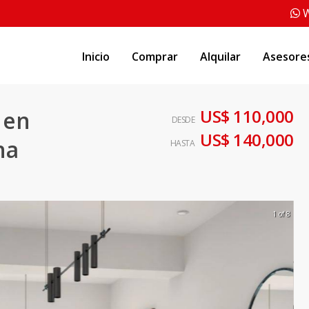
W
Inicio
Comprar
Alquilar
Asesore
US$ 110,000
 en
DESDE
US$ 140,000
na
HASTA
1 of 8