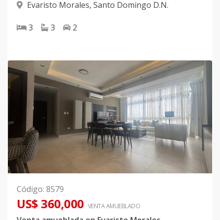
Evaristo Morales
,
Santo Domingo D.N.
3
3
2
Código
:
8579
US$ 360,000
VENTA AMUEBLADO