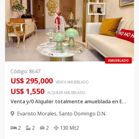
AMUEBLADO
Código
:
8647
US$ 295,000
VENTA AMUEBLADO
US$ 1,550
ALQUILER
AMUEBLADO
Venta y/0 Alquiler totalmente amueblada en Evaristo Morales
Evaristo Morales
,
Santo Domingo D.N.
2
2
2
130
Mt2