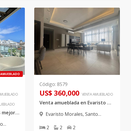
AMUEBLADO
Código
:
8579
US$ 360,000
AMUEBLADO
VENTA AMUEBLADO
Venta amueblada en Evaristo Morales
UEBLADO
Penthouse en una de las mejores zonas de Evaristo Morales
Evaristo Morales
,
Santo
Domingo D.N.
to
2
2
2