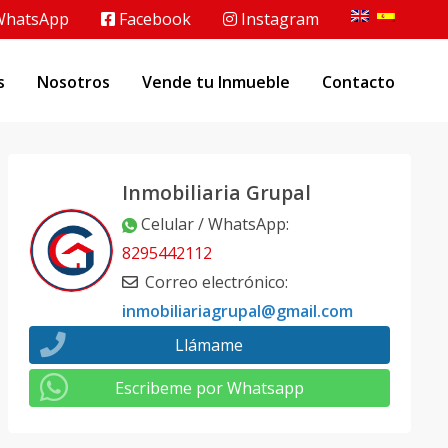
hatsApp
Facebook
Instagram
s
Nosotros
Vende tu Inmueble
Contacto
Inmobiliaria Grupal
Celular / WhatsApp
:
8295442112
Correo electrónico
:
inmobiliariagrupal@gmail.com
Llámame
Escribeme por Whatsapp