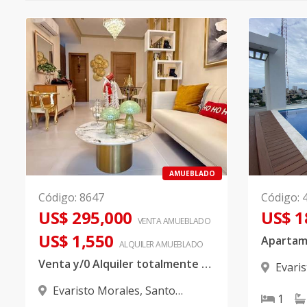
AMUEBLADO
Código
:
8647
Código
:
US$ 295,000
US$ 1
VENTA AMUEBLADO
US$ 1,550
ALQUILER
AMUEBLADO
Venta y/0 Alquiler totalmente amueblada en Evaristo Morales
Evari
Domingo
Evaristo Morales
,
Santo
1