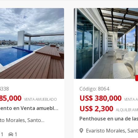
4338
Código
:
8064
85,000
US$ 380,000
VENTA AMUEBLADO
VENTA 
US$ 2,300
Apartamento en Venta amueblado ubicado en Evaristo Morales
ALQUILER
AM
sto Morales
,
Santo
 D.N.
Evaristo Morales
,
San
1
1