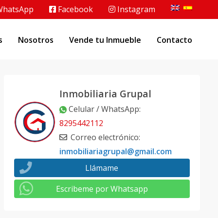
hatsApp
Facebook
Instagram
s
Nosotros
Vende tu Inmueble
Contacto
Inmobiliaria Grupal
Celular / WhatsApp
:
8295442112
Correo electrónico
:
inmobiliariagrupal@gmail.com
Llámame
Escribeme por Whatsapp